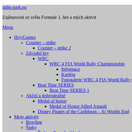
Přejdi
milis-park.eu
na
Zajímavosti ze světa Formule 1, her a mých aktivit
obsah
Menu
Hry/Games
Counter – strike
Counter – strike 2
Závodní hry
WRC
WRC 4 FIA World Rally Championship
Informace
Kariéra
Fotogalerie WRC 4 FIA World Rally
Beat Time SERIES
Beat Time SERIES 1
Akční a dobrodružné
Medal of honor
Medal of Honor Allied Assault
Disney Pirates of the Caribbean – At Worlds End
Moje aktivity
Bowling
Šipky