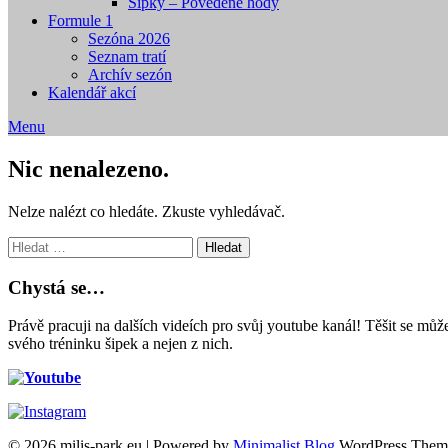
Šipky – Povedené hody
Formule 1
Sezóna 2026
Seznam tratí
Archív sezón
Kalendář akcí
Menu
Nic nenalezeno.
Nelze nalézt co hledáte. Zkuste vyhledávač.
Vyhledávání
Chystá se…
Právě pracuji na dalších videích pro svůj youtube kanál! Těšit se m
svého tréninku šipek a nejen z nich.
© 2026 milis-park.eu
| Powered by
Minimalist Blog
WordPress Them