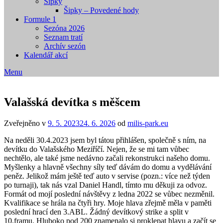
Šipky
Šipky – Povedené hody
Formule 1
Sezóna 2026
Seznam tratí
Archív sezón
Kalendář akcí
Menu
Valašská devítka s měšcem
Zveřejněno v
9. 5. 2023
24. 6. 2026
od
milis-park.eu
Na neděli 30.4.2023 jsem byl tátou přihlášen, společně s ním, na
devítku do Valašského Meziříčí. Nejen, že se mi tam vůbec
nechtělo, ale také jsme nedávno začali rekonstrukci našeho domu.
Myšlenky a hlavně všechny síly teď dávám do domu a vydělávání
peněz. Jelikož mám ještě teď auto v servise (pozn.: více než týden
po turnaji), tak nás vzal Daniel Handl, tímto mu děkuji za odvoz.
Formát od mojí poslední návštěvy z ledna 2022 se vůbec nezměnil.
Kvalifikace se hrála na čtyři hry. Moje hlava zřejmě měla v paměti
poslední hrací den 3.ABL. Žádný devítkový strike a split v
10.framu. Hluboko pod 200 znamenalo si proklepat hlavu a začít se