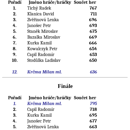
Pořadí
Jméno hráče/hráčky
Součet her
1.
Tichý Radek
767
2.
Klanica David
711
3.
Zvěřinová Lenka
696
4.
Janošec Petr
693
5.
Staněk Miroslav
675
6.
Bazalka Miroslav
669
7.
Kurka Kamil
666
8.
Kowalczyk Petr
654
9.
Capil Radomír
653
10.
Stodůlka Ladislav
650
12.
Krčma Milan ml.
636
Finále
Pořadí
Jméno hráče/hráčky
Součet her
1.
Krčma Milan ml.
795
2.
Capil Radomír
718
3.
Kurka Kamil
695
4.
Janošec Petr
677
5.
Zvěřinová Lenka
663