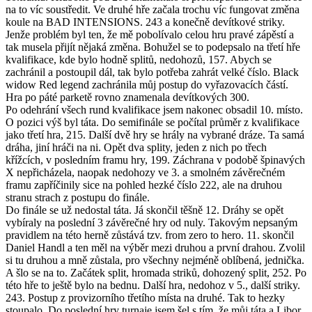
na to víc soustředit. Ve druhé hře začala trochu víc fungovat změna
koule na BAD INTENSIONS. 243 a konečně devítkové striky.
Jenže problém byl ten, že mě pobolívalo celou hru pravé zápěstí a
tak musela přijít nějaká změna. Bohužel se to podepsalo na třetí hře
kvalifikace, kde bylo hodně splitů, nedohozů, 157. Abych se
zachránil a postoupil dál, tak bylo potřeba zahrát velké číslo. Black
widow Red legend zachránila můj postup do vyřazovacích částí.
Hra po páté parketě rovno znamenala devítkových 300.
Po odehrání všech rund kvalifikace jsem nakonec obsadil 10. místo.
O pozici výš byl táta. Do semifinále se počítal průměr z kvalifikace
jako třetí hra, 215. Další dvě hry se hrály na vybrané dráze. Ta samá
dráha, jiní hráči na ni. Opět dva splity, jeden z nich po třech
křížcích, v posledním framu hry, 199. Záchrana v podobě špinavých
X nepřicházela, naopak nedohozy ve 3. a smolném závěrečném
framu zapříčinily sice na pohled hezké číslo 222, ale na druhou
stranu strach z postupu do finále.
Do finále se už nedostal táta. Já skončil těšně 12. Dráhy se opět
vybíraly na poslední 3 závěrečné hry od nuly. Takovým nepsaným
pravidlem na této herně zůstává tzv. from zero to hero. 11. skončil
Daniel Handl a ten měl na výběr mezi druhou a první drahou. Zvolil
si tu druhou a mně zůstala, pro všechny nejméně oblíbená, jednička.
A šlo se na to. Začátek split, hromada striků, dohozený split, 252. Po
této hře to ještě bylo na bednu. Další hra, nedohoz v 5., další striky.
243. Postup z provizorního třetího místa na druhé. Tak to hezky
stoupalo. Do poslední hry turnaje jsem šel s tím, že můj táta a Libor