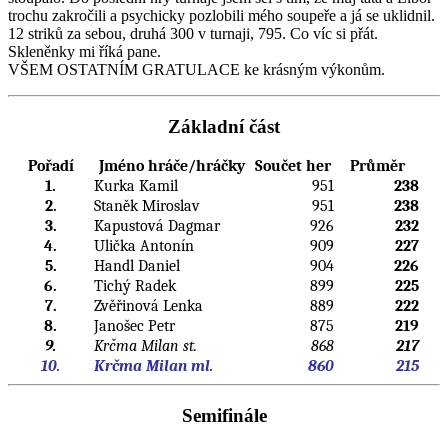
trochu zakročili a psychicky pozlobili mého soupeře a já se uklidnil.
12 striků za sebou, druhá 300 v turnaji, 795. Co víc si přát.
Skleněnky mi říká pane.
VŠEM OSTATNÍM GRATULACE ke krásným výkonům.
Základní část
Pořadí
Jméno hráče/hráčky
Součet her
Průměr
1.
Kurka Kamil
951
238
2.
Staněk Miroslav
951
238
3.
Kapustová Dagmar
926
232
4.
Ulička Antonín
909
227
5.
Handl Daniel
904
226
6.
Tichý Radek
899
225
7.
Zvěřinová Lenka
889
222
8.
Janošec Petr
875
219
9.
Krčma Milan st.
868
217
10.
Krčma Milan ml.
860
215
Semifinále