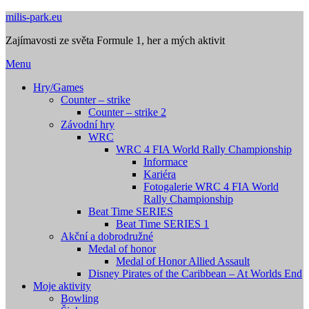
Přejdi
milis-park.eu
na
Zajímavosti ze světa Formule 1, her a mých aktivit
obsah
Menu
Hry/Games
Counter – strike
Counter – strike 2
Závodní hry
WRC
WRC 4 FIA World Rally Championship
Informace
Kariéra
Fotogalerie WRC 4 FIA World
Rally Championship
Beat Time SERIES
Beat Time SERIES 1
Akční a dobrodružné
Medal of honor
Medal of Honor Allied Assault
Disney Pirates of the Caribbean – At Worlds End
Moje aktivity
Bowling