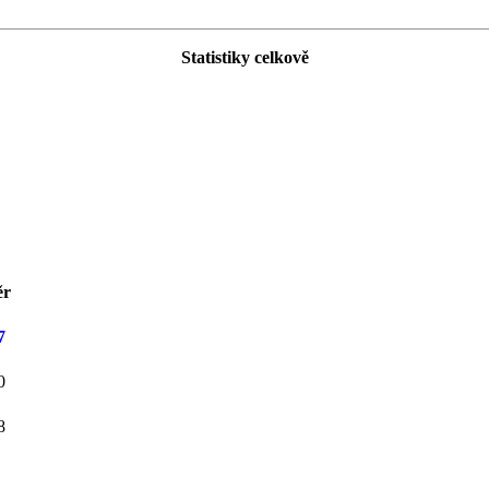
Statistiky celkově
ěr
7
0
8