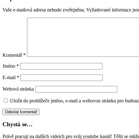
Vaše e-mailová adresa nebude zveřejněna.
Vyžadované informace js
Komentář
*
Jméno
*
E-mail
*
Webová stránka
Uložit do prohlížeče jméno, e-mail a webovou stránku pro budou
Chystá se…
Právě pracuji na dalších videích pro svůj youtube kanál! Těšit se m