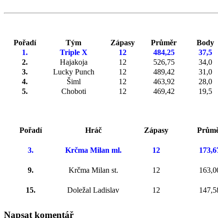
Pořadí
Tým
Zápasy
Průměr
Body
1.
Triple X
12
484,25
37,5
2.
Hajakoja
12
526,75
34,0
3.
Lucky Punch
12
489,42
31,0
4.
Šiml
12
463,92
28,0
5.
Choboti
12
469,42
19,5
Pořadí
Hráč
Zápasy
Prům
3.
Krčma Milan ml.
12
173,6
9.
Krčma Milan st.
12
163,0
15.
Doležal Ladislav
12
147,5
Napsat komentář