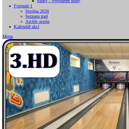
Šipky – Povedené hody
Formule 1
Sezóna 2026
Seznam tratí
Archív sezón
Kalendář akcí
Menu