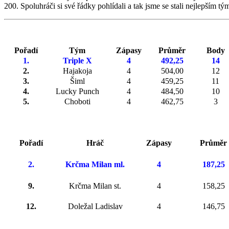
200. Spoluhráči si své řádky pohlídali a tak jsme se stali nejlepším t
Pořadí
Tým
Zápasy
Průměr
Body
1.
Triple X
4
492,25
14
2.
Hajakoja
4
504,00
12
3.
Šiml
4
459,25
11
4.
Lucky Punch
4
484,50
10
5.
Choboti
4
462,75
3
Pořadí
Hráč
Zápasy
Průměr
2.
Krčma Milan ml.
4
187,25
9.
Krčma Milan st.
4
158,25
12.
Doležal Ladislav
4
146,75