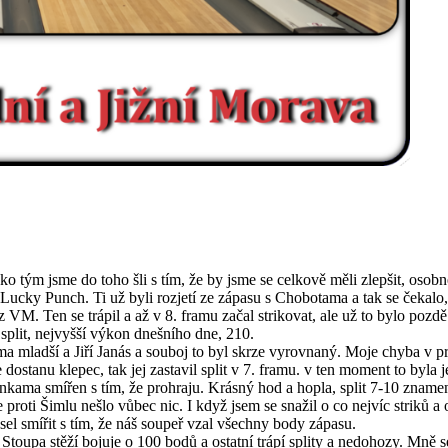
ko tým jsme do toho šli s tím, že by jsme se celkově měli zlepšit, osobně
 Lucky Punch. Ti už byli rozjetí ze zápasu s Chobotama a tak se čekalo, 
M. Ten se trápil a až v 8. framu začal strikovat, ale už to bylo pozdě
plit, nejvyšší výkon dnešního dne, 210.
a mladší a Jiří Janás a souboj to byl skrze vyrovnaný. Moje chyba v prv
dostanu klepec, tak jej zastavil split v 7. framu. v ten moment to byla j
nkama smířen s tím, že prohraju. Krásný hod a hopla, split 7-10 znamen
 proti Šimlu nešlo vůbec nic. I když jsem se snažil o co nejvíc striků a
el smířit s tím, že náš soupeř vzal všechny body zápasu.
 Stoupa stěží bojuje o 100 bodů a ostatní trápí splity a nedohozy. Mně 