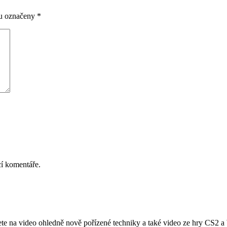
ou označeny
*
cí komentáře.
ůžete na video ohledně nově pořízené techniky a také video ze hry CS