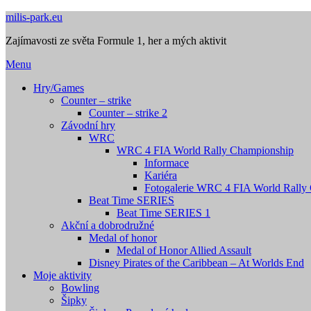
Přejdi
milis-park.eu
na
Zajímavosti ze světa Formule 1, her a mých aktivit
obsah
Menu
Hry/Games
Counter – strike
Counter – strike 2
Závodní hry
WRC
WRC 4 FIA World Rally Championship
Informace
Kariéra
Fotogalerie WRC 4 FIA World Rally
Beat Time SERIES
Beat Time SERIES 1
Akční a dobrodružné
Medal of honor
Medal of Honor Allied Assault
Disney Pirates of the Caribbean – At Worlds End
Moje aktivity
Bowling
Šipky