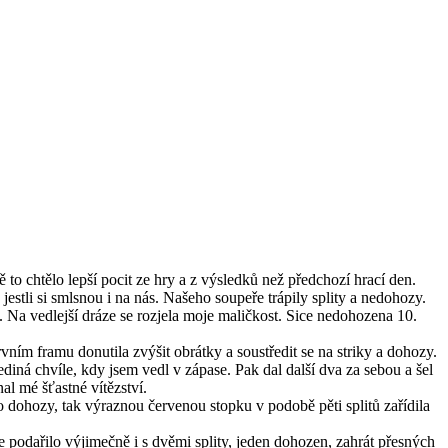
 to chtělo lepší pocit ze hry a z výsledků než předchozí hrací den.
jestli si smlsnou i na nás. Našeho soupeře trápily splity a nedohozy.
. Na vedlejší dráze se rozjela moje maličkost. Sice nedohozena 10.
ním framu donutila zvýšit obrátky a soustředit se na striky a dohozy.
ediná chvíle, kdy jsem vedl v zápase. Pak dal další dva za sebou a šel
al mé šťastné vítězství.
 o dohozy, tak výraznou červenou stopku v podobě pěti splitů zařídila
se podařilo výjimečně i s dvěmi splity, jeden dohozen, zahrát přesných