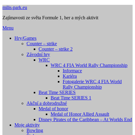
Přejdi
milis-park.eu
na
Zajímavosti ze světa Formule 1, her a mých aktivit
obsah
Menu
Hry/Games
Counter – strike
Counter – strike 2
Závodní hry
WRC
WRC 4 FIA World Rally Championship
Informace
Kariéra
Fotogalerie WRC 4 FIA World
Rally Championship
Beat Time SERIES
Beat Time SERIES 1
Akční a dobrodružné
Medal of honor
Medal of Honor Allied Assault
Disney Pirates of the Caribbean – At Worlds End
Moje aktivity
Bowling