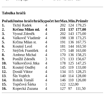
Tabulka hráčů
Pořadí
Jméno hráče/hráčky
počet her
Max.
Min.
Průměr
1.
Tichý Radek
4
202
124
179,25
2.
Krčma Milan ml.
4
211
137
177,00
3.
Vyoral Zdeněk
4
202
143
175,00
4.
Vaškovič Vladimír
4
198
138
173,25
5.
Krčma Milan st.
4
191
136
167,75
6.
Koutný Leoš
4
181
144
163,50
7.
Strýček František
4
175
148
163,00
8.
Ambruz Michal
4
170
136
158,25
9.
Ponížil Zdeněk
3
171
133
156,67
10.
Vaškovičová Jitka
4
178
125
147,25
11.
Koutný Ondřej
4
145
119
133,00
12.
Dostál Viktor
4
134
115
128,25
13
.
Šín Vojtěch
4
140
114
128,00
14.
Rolník Tomáš
4
146
110
126,00
15.
Topičová Šárka
1
122
122,00
16.
Kopecká Zuzana
4
127
97
111,50