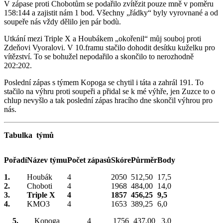
V zápase proti Chobotům se podařilo zvítězit pouze mně v poměru
158:144 a zajistit nám 1 bod. Všechny „řádky“ byly vyrovnané a od
soupeře nás vždy dělilo jen pár bodù.
Utkání mezi Triple X a Houbákem „okořenil“ můj souboj proti
Zdeňovi Vyoralovi. V 10.framu stačilo dohodit desítku kuželku pro
vítězství. To se bohužel nepodařilo a skončilo to nerozhodně
202:202.
Poslední zápas s týmem Kopoga se chytil i táta a zahrál 191. To
stačilo na výhru proti soupeři a přidal se k mé výhře, jen Zuzce to o
chlup nevyšlo a tak poslední zápas hracího dne skončil výhrou pro
nás.
Tabulka týmů
Pořadí
Název týmu
Počet zápasů
Skóre
Půrměr
Body
1.
Houbák
4
2050
512,50
17,5
2.
Choboti
4
1968
484,00
14,0
3.
Triple X
4
1857
456,25
9,5
4.
KMO3
4
1653
389,25
6,0
5.
Kopoga
4
1756
437,00
3,0