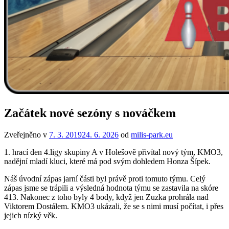
Začátek nové sezóny s nováčkem
Zveřejněno v
7. 3. 2019
24. 6. 2026
od
milis-park.eu
1. hrací den 4.ligy skupiny A v Holešově přivítal nový tým, KMO3,
nadějní mladí kluci, které má pod svým dohledem Honza Šípek.
Náš úvodní zápas jarní části byl právě proti tomuto týmu. Celý
zápas jsme se trápili a výsledná hodnota týmu se zastavila na skóre
413. Nakonec z toho byly 4 body, když jen Zuzka prohrála nad
Viktorem Dostálem. KMO3 ukázali, že se s nimi musí počítat, i přes
jejich nízký věk.